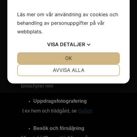
gärna förstorade macromotiv.
Läs mer om vår användning av cookies och
behandling av personuppgifter på vår
Jag erbjuder:
webbplats.
Fotografiska bilder
VISA
DETALJER
kopierade på foto- eller akvarellpapper eller
på
JA
NEJ
OK
JA
NEJ
canvasduk till offentlig miljö eller hemmiljö.
NÖDVÄNDIG
INSTÄLLNINGAR
AVVISA ALLA
Digitala bilder
JA
NEJ
JA
NEJ
till reklam, bokillustrationer, kalendrar,
broschyrer mm
MARKNADSFÖRING
STATISTIK
Uppdragsfotografering
t ex hem och trädgård, se
Galleri
Besök och försäljning