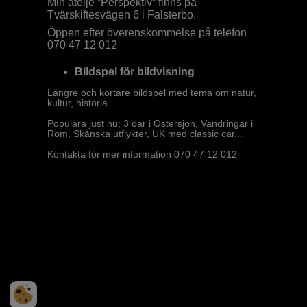
Min ateljé ”Perspektiv” finns på
Tvärskiftesvägen 6 i Falsterbo.
Öppen efter överenskommelse på telefon
070 47 12 012
Bildspel för bildvisning
Längre och kortare bildspel med tema om natur,
kultur, historia...
Populära just nu; 3 öar i Östersjön, Vandringar i
Rom, Skånska utflykter, UK med classic car...
Kontakta för mer information 070 47 12 012