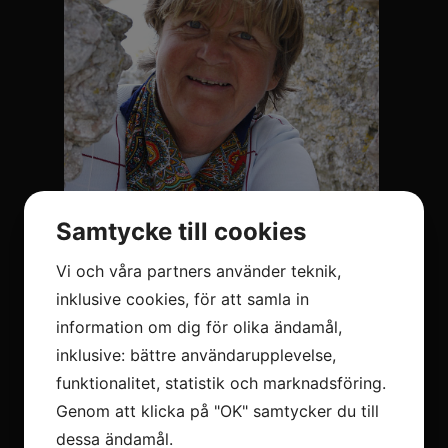
Samtycke till cookies
Vi och våra partners använder teknik,
inklusive cookies, för att samla in
information om dig för olika ändamål,
inklusive: bättre användarupplevelse,
Mina favoritmotiv är natur i skiftande ljus,
funktionalitet, statistik och marknadsföring.
gärna oväder och dimma. Spännvidden i
Genom att klicka på "OK" samtycker du till
motivval från det avlägsna fjärran till det
detaljerade nära fascinerar mig. De senaste
dessa ändamål.
åren har det blivit en hel del konstfotografi,